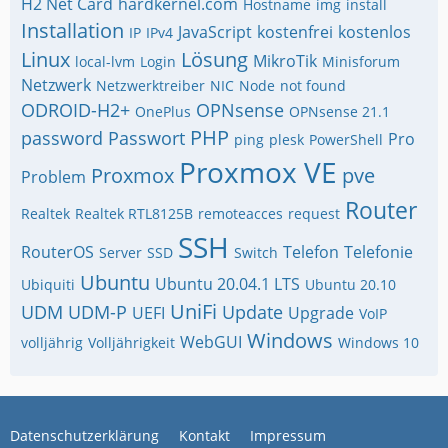
H2 Net Card
hardkernel.com
Hostname
img
install
Installation
JavaScript
kostenfrei
kostenlos
IP
IPv4
Linux
Lösung
MikroTik
local-lvm
Login
Minisforum
Netzwerk
Netzwerktreiber
NIC
Node
not found
ODROID-H2+
OPNsense
OnePlus
OPNsense 21.1
PHP
password
Passwort
Pro
ping
plesk
PowerShell
Proxmox VE
Proxmox
pve
Problem
Router
Realtek
Realtek RTL8125B
remoteacces
request
SSH
RouterOS
Telefon
Telefonie
Server
SSD
Switch
Ubuntu
Ubuntu 20.04.1 LTS
Ubiquiti
Ubuntu 20.10
UniFi
UDM
UDM-P
Update
UEFI
Upgrade
VoIP
Windows
WebGUI
volljährig
Volljährigkeit
Windows 10
Datenschutzerklärung
Kontakt
Impressum