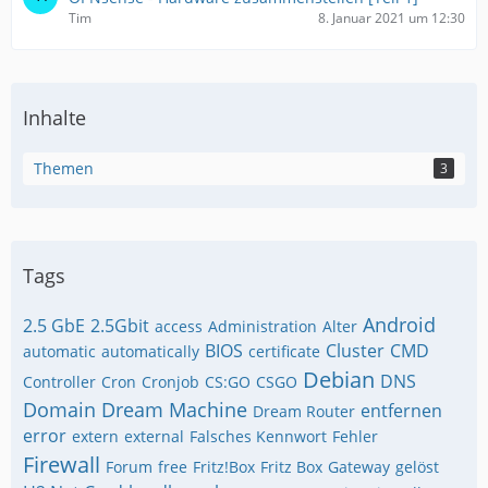
Tim
8. Januar 2021 um 12:30
Inhalte
Themen
3
Tags
Android
2.5 GbE
2.5Gbit
access
Administration
Alter
BIOS
Cluster
CMD
automatic
automatically
certificate
Debian
DNS
Controller
Cron
Cronjob
CS:GO
CSGO
Domain
Dream Machine
entfernen
Dream Router
error
extern
external
Falsches Kennwort
Fehler
Firewall
Forum
free
Fritz!Box
Fritz Box
Gateway
gelöst