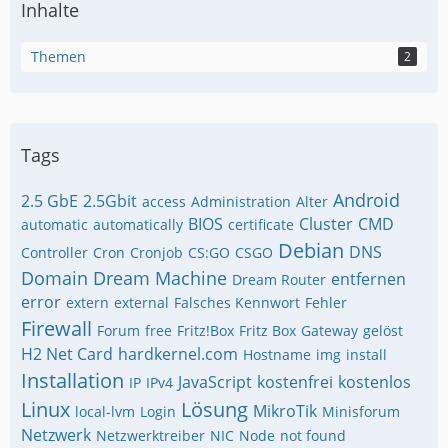
Inhalte
Themen
2
Tags
Android
2.5 GbE
2.5Gbit
access
Administration
Alter
BIOS
Cluster
CMD
automatic
automatically
certificate
Debian
DNS
Controller
Cron
Cronjob
CS:GO
CSGO
Domain
Dream Machine
entfernen
Dream Router
error
extern
external
Falsches Kennwort
Fehler
Firewall
Forum
free
Fritz!Box
Fritz Box
Gateway
gelöst
H2 Net Card
hardkernel.com
Hostname
img
install
Installation
JavaScript
kostenfrei
kostenlos
IP
IPv4
Linux
Lösung
MikroTik
local-lvm
Login
Minisforum
Netzwerk
Netzwerktreiber
NIC
Node
not found