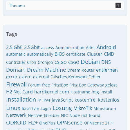
Themen
1
Tags
Android
2.5 GbE
2.5Gbit
access
Administration
Alter
BIOS
Cluster
CMD
automatic
automatically
certificate
Debian
DNS
Controller
Cron
Cronjob
CS:GO
CSGO
Domain
Dream Machine
entfernen
Dream Router
error
extern
external
Falsches Kennwort
Fehler
Firewall
Forum
free
Fritz!Box
Fritz Box
Gateway
gelöst
H2 Net Card
hardkernel.com
Hostname
img
install
Installation
JavaScript
kostenfrei
kostenlos
IP
IPv4
Linux
Lösung
MikroTik
local-lvm
Login
Minisforum
Netzwerk
Netzwerktreiber
NIC
Node
not found
ODROID-H2+
OPNsense
OnePlus
OPNsense 21.1