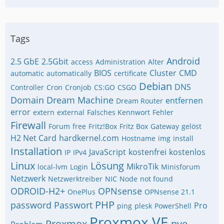
Tags
Android
2.5 GbE
2.5Gbit
access
Administration
Alter
BIOS
Cluster
CMD
automatic
automatically
certificate
Debian
DNS
Controller
Cron
Cronjob
CS:GO
CSGO
Domain
Dream Machine
entfernen
Dream Router
error
extern
external
Falsches Kennwort
Fehler
Firewall
Forum
free
Fritz!Box
Fritz Box
Gateway
gelöst
H2 Net Card
hardkernel.com
Hostname
img
install
Installation
JavaScript
kostenfrei
kostenlos
IP
IPv4
Linux
Lösung
MikroTik
local-lvm
Login
Minisforum
Netzwerk
Netzwerktreiber
NIC
Node
not found
ODROID-H2+
OPNsense
OnePlus
OPNsense 21.1
PHP
password
Passwort
Pro
ping
plesk
PowerShell
Proxmox VE
Proxmox
pve