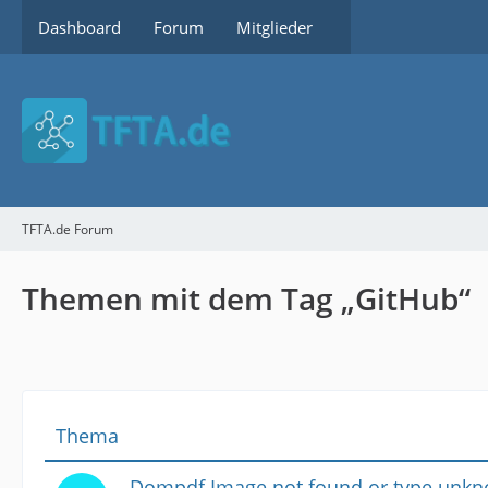
Dashboard
Forum
Mitglieder
TFTA.de Forum
Themen mit dem Tag „GitHub“
Thema
Dompdf Image not found or type unk