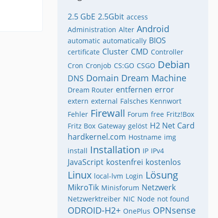
2.5 GbE
2.5Gbit
access
Android
Administration
Alter
BIOS
automatic
automatically
Cluster
CMD
certificate
Controller
Debian
Cron
Cronjob
CS:GO
CSGO
Domain
Dream Machine
DNS
entfernen
error
Dream Router
extern
external
Falsches Kennwort
Firewall
Fehler
Forum
free
Fritz!Box
H2 Net Card
Fritz Box
Gateway
gelöst
hardkernel.com
Hostname
img
Installation
install
IP
IPv4
JavaScript
kostenfrei
kostenlos
Linux
Lösung
local-lvm
Login
MikroTik
Netzwerk
Minisforum
Netzwerktreiber
NIC
Node
not found
ODROID-H2+
OPNsense
OnePlus