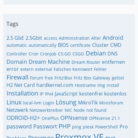
Tags
Android
2.5 GbE
2.5Gbit
access
Administration
Alter
BIOS
Cluster
CMD
automatic
automatically
certificate
Debian
DNS
Controller
Cron
Cronjob
CS:GO
CSGO
Domain
Dream Machine
entfernen
Dream Router
error
extern
external
Falsches Kennwort
Fehler
Firewall
Forum
free
Fritz!Box
Fritz Box
Gateway
gelöst
H2 Net Card
hardkernel.com
Hostname
img
install
Installation
JavaScript
kostenfrei
kostenlos
IP
IPv4
Linux
Lösung
MikroTik
local-lvm
Login
Minisforum
Netzwerk
Netzwerktreiber
NIC
Node
not found
ODROID-H2+
OPNsense
OnePlus
OPNsense 21.1
PHP
password
Passwort
Pro
ping
plesk
PowerShell
Proxmox VE
Proxmox
pve