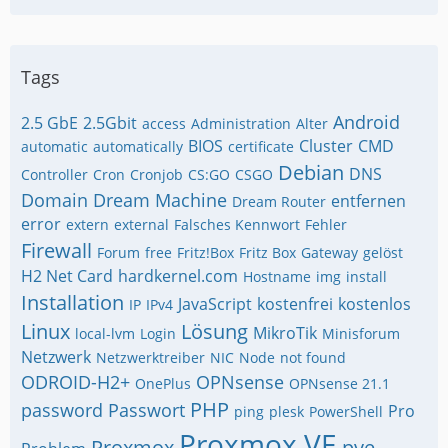
Tags
Android
2.5 GbE
2.5Gbit
access
Administration
Alter
BIOS
Cluster
CMD
automatic
automatically
certificate
Debian
DNS
Controller
Cron
Cronjob
CS:GO
CSGO
Domain
Dream Machine
entfernen
Dream Router
error
extern
external
Falsches Kennwort
Fehler
Firewall
Forum
free
Fritz!Box
Fritz Box
Gateway
gelöst
H2 Net Card
hardkernel.com
Hostname
img
install
Installation
JavaScript
kostenfrei
kostenlos
IP
IPv4
Linux
Lösung
MikroTik
local-lvm
Login
Minisforum
Netzwerk
Netzwerktreiber
NIC
Node
not found
ODROID-H2+
OPNsense
OnePlus
OPNsense 21.1
PHP
password
Passwort
Pro
ping
plesk
PowerShell
Proxmox VE
Proxmox
pve