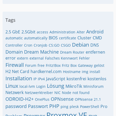
Tags
Android
2.5 GbE
2.5Gbit
access
Administration
Alter
BIOS
Cluster
CMD
automatic
automatically
certificate
Debian
DNS
Controller
Cron
Cronjob
CS:GO
CSGO
Domain
Dream Machine
entfernen
Dream Router
error
extern
external
Falsches Kennwort
Fehler
Firewall
Forum
free
Fritz!Box
Fritz Box
Gateway
gelöst
H2 Net Card
hardkernel.com
Hostname
img
install
Installation
JavaScript
kostenfrei
kostenlos
IP
IPv4
Linux
Lösung
MikroTik
local-lvm
Login
Minisforum
Netzwerk
Netzwerktreiber
NIC
Node
not found
ODROID-H2+
OPNsense
OnePlus
OPNsense 21.1
PHP
password
Passwort
Pro
ping
plesk
PowerShell
Proxmox VE
Proxmox
pve