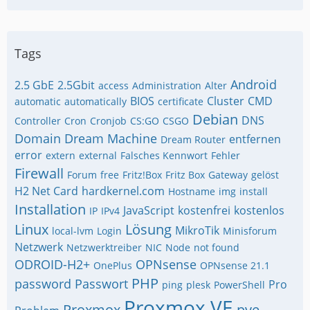
Tags
Android
2.5 GbE
2.5Gbit
access
Administration
Alter
BIOS
Cluster
CMD
automatic
automatically
certificate
Debian
DNS
Controller
Cron
Cronjob
CS:GO
CSGO
Domain
Dream Machine
entfernen
Dream Router
error
extern
external
Falsches Kennwort
Fehler
Firewall
Forum
free
Fritz!Box
Fritz Box
Gateway
gelöst
H2 Net Card
hardkernel.com
Hostname
img
install
Installation
JavaScript
kostenfrei
kostenlos
IP
IPv4
Linux
Lösung
MikroTik
local-lvm
Login
Minisforum
Netzwerk
Netzwerktreiber
NIC
Node
not found
ODROID-H2+
OPNsense
OnePlus
OPNsense 21.1
PHP
password
Passwort
Pro
ping
plesk
PowerShell
Proxmox VE
Proxmox
pve