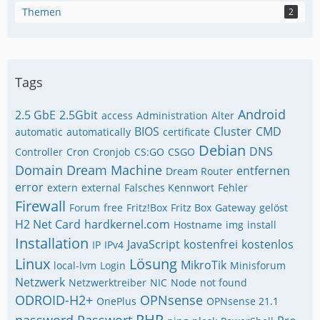
Themen
2
Tags
Android
2.5 GbE
2.5Gbit
access
Administration
Alter
BIOS
Cluster
CMD
automatic
automatically
certificate
Debian
DNS
Controller
Cron
Cronjob
CS:GO
CSGO
Domain
Dream Machine
entfernen
Dream Router
error
extern
external
Falsches Kennwort
Fehler
Firewall
Forum
free
Fritz!Box
Fritz Box
Gateway
gelöst
H2 Net Card
hardkernel.com
Hostname
img
install
Installation
JavaScript
kostenfrei
kostenlos
IP
IPv4
Linux
Lösung
MikroTik
local-lvm
Login
Minisforum
Netzwerk
Netzwerktreiber
NIC
Node
not found
ODROID-H2+
OPNsense
OnePlus
OPNsense 21.1
PHP