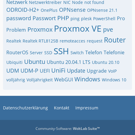
Netzwerk
Netzwerktreiber
NIC
Node
not found
ODROID-H2+
OPNsense
OnePlus
OPNsense 21.1
PHP
password
Passwort
Pro
ping
plesk
PowerShell
Proxmox VE
Proxmox
pve
Problem
Router
Realtek
Realtek RTL8125B
remoteacces
request
SSH
RouterOS
Telefon
Telefonie
Server
SSD
Switch
Ubuntu
Ubuntu 20.04.1 LTS
Ubiquiti
Ubuntu 20.10
UniFi
UDM
UDM-P
Update
UEFI
Upgrade
VoIP
Windows
WebGUI
volljährig
Volljährigkeit
Windows 10
Datenschutzerklärung
Kontakt
Impressum
Community-Software:
WoltLab Suite™