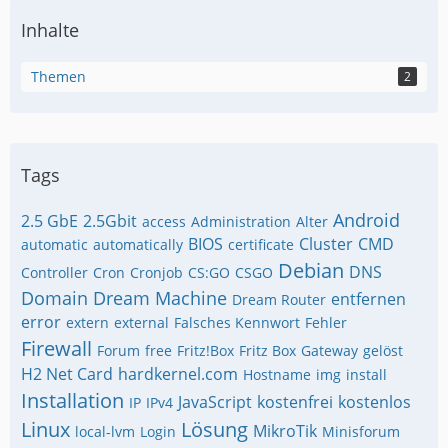
Inhalte
Themen
2
Tags
Android
2.5 GbE
2.5Gbit
access
Administration
Alter
BIOS
Cluster
CMD
automatic
automatically
certificate
Debian
DNS
Controller
Cron
Cronjob
CS:GO
CSGO
Domain
Dream Machine
entfernen
Dream Router
error
extern
external
Falsches Kennwort
Fehler
Firewall
Forum
free
Fritz!Box
Fritz Box
Gateway
gelöst
H2 Net Card
hardkernel.com
Hostname
img
install
Installation
JavaScript
kostenfrei
kostenlos
IP
IPv4
Linux
Lösung
MikroTik
local-lvm
Login
Minisforum