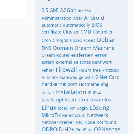
2.5 GbE
2.5Gbit
access
Android
Administration
Alter
BIOS
automatic
automatically
Cluster
CMD
certificate
Controller
Debian
Cron
Cronjob
CS:GO
CSGO
Domain
Dream Machine
DNS
entfernen
error
Dream Router
extern
external
Falsches Kennwort
Firewall
Fehler
Forum
free
Fritz!Box
H2 Net Card
Fritz Box
Gateway
gelöst
hardkernel.com
Hostname
img
Installation
install
IP
IPv4
JavaScript
kostenfrei
kostenlos
Linux
Lösung
local-lvm
Login
MikroTik
Netzwerk
Minisforum
Netzwerktreiber
NIC
Node
not found
ODROID-H2+
OPNsense
OnePlus