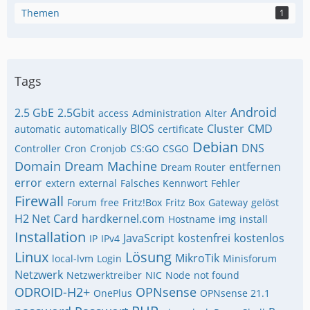
Themen
1
Tags
Android
2.5 GbE
2.5Gbit
access
Administration
Alter
BIOS
Cluster
CMD
automatic
automatically
certificate
Debian
DNS
Controller
Cron
Cronjob
CS:GO
CSGO
Domain
Dream Machine
entfernen
Dream Router
error
extern
external
Falsches Kennwort
Fehler
Firewall
Forum
free
Fritz!Box
Fritz Box
Gateway
gelöst
H2 Net Card
hardkernel.com
Hostname
img
install
Installation
JavaScript
kostenfrei
kostenlos
IP
IPv4
Linux
Lösung
MikroTik
local-lvm
Login
Minisforum
Netzwerk
Netzwerktreiber
NIC
Node
not found
ODROID-H2+
OPNsense
OnePlus
OPNsense 21.1