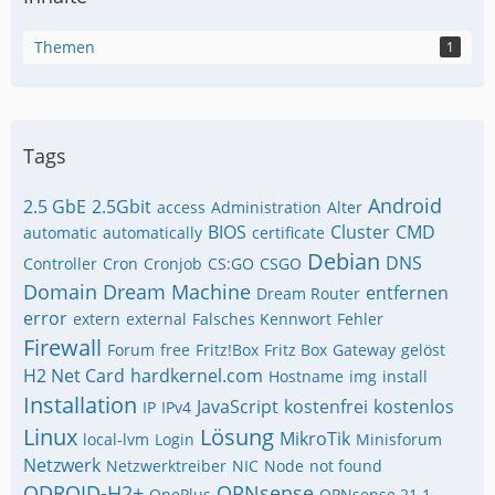
Themen
1
Tags
Android
2.5 GbE
2.5Gbit
access
Administration
Alter
BIOS
Cluster
CMD
automatic
automatically
certificate
Debian
DNS
Controller
Cron
Cronjob
CS:GO
CSGO
Domain
Dream Machine
entfernen
Dream Router
error
extern
external
Falsches Kennwort
Fehler
Firewall
Forum
free
Fritz!Box
Fritz Box
Gateway
gelöst
H2 Net Card
hardkernel.com
Hostname
img
install
Installation
JavaScript
kostenfrei
kostenlos
IP
IPv4
Linux
Lösung
MikroTik
local-lvm
Login
Minisforum
Netzwerk
Netzwerktreiber
NIC
Node
not found
ODROID-H2+
OPNsense
OnePlus
OPNsense 21.1