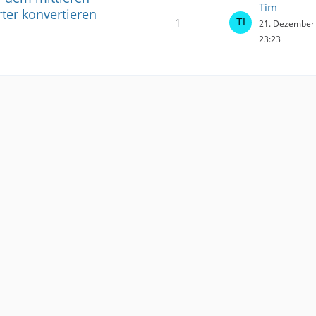
Tim
ter konvertieren
1
21. Dezember
23:23