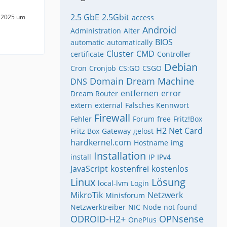
2.5 GbE
2.5Gbit
 2025 um
access
Android
Administration
Alter
BIOS
automatic
automatically
Cluster
CMD
certificate
Controller
Debian
Cron
Cronjob
CS:GO
CSGO
Domain
Dream Machine
DNS
entfernen
error
Dream Router
extern
external
Falsches Kennwort
Firewall
Fehler
Forum
free
Fritz!Box
H2 Net Card
Fritz Box
Gateway
gelöst
hardkernel.com
Hostname
img
Installation
install
IP
IPv4
JavaScript
kostenfrei
kostenlos
Linux
Lösung
local-lvm
Login
MikroTik
Netzwerk
Minisforum
Netzwerktreiber
NIC
Node
not found
ODROID-H2+
OPNsense
OnePlus