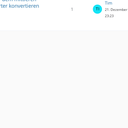
Tim
ter konvertieren
1
21. Dezember
23:23