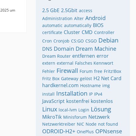
2.5 GbE
2.5Gbit
 2025 um
access
Android
Administration
Alter
BIOS
automatic
automatically
Cluster
CMD
certificate
Controller
Debian
Cron
Cronjob
CS:GO
CSGO
Domain
Dream Machine
DNS
entfernen
error
Dream Router
extern
external
Falsches Kennwort
Firewall
Fehler
Forum
free
Fritz!Box
H2 Net Card
Fritz Box
Gateway
gelöst
hardkernel.com
Hostname
img
Installation
install
IP
IPv4
JavaScript
kostenfrei
kostenlos
Linux
Lösung
local-lvm
Login
MikroTik
Netzwerk
Minisforum
Netzwerktreiber
NIC
Node
not found
ODROID-H2+
OPNsense
OnePlus