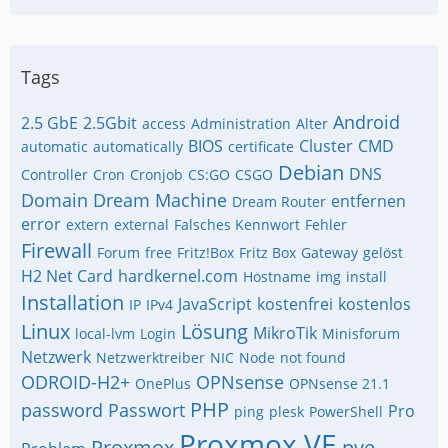
Tags
Android
2.5 GbE
2.5Gbit
access
Administration
Alter
BIOS
Cluster
CMD
automatic
automatically
certificate
Debian
DNS
Controller
Cron
Cronjob
CS:GO
CSGO
Domain
Dream Machine
entfernen
Dream Router
error
extern
external
Falsches Kennwort
Fehler
Firewall
Forum
free
Fritz!Box
Fritz Box
Gateway
gelöst
H2 Net Card
hardkernel.com
Hostname
img
install
Installation
JavaScript
kostenfrei
kostenlos
IP
IPv4
Linux
Lösung
MikroTik
local-lvm
Login
Minisforum
Netzwerk
Netzwerktreiber
NIC
Node
not found
ODROID-H2+
OPNsense
OnePlus
OPNsense 21.1
PHP
password
Passwort
Pro
ping
plesk
PowerShell
Proxmox VE
Proxmox
pve