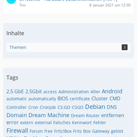
Tim
8. Januar 2021 um 12:30
Inhalte
Themen
3
Tags
Android
2.5 GbE
2.5Gbit
access
Administration
Alter
BIOS
Cluster
CMD
automatic
automatically
certificate
Debian
DNS
Controller
Cron
Cronjob
CS:GO
CSGO
Domain
Dream Machine
entfernen
Dream Router
error
extern
external
Falsches Kennwort
Fehler
Firewall
Forum
free
Fritz!Box
Fritz Box
Gateway
gelöst