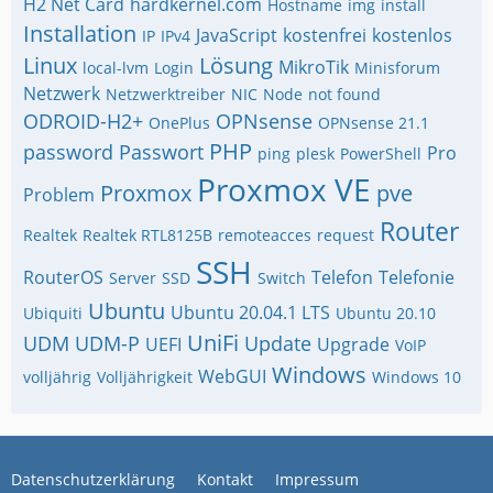
H2 Net Card
hardkernel.com
Hostname
img
install
Installation
JavaScript
kostenfrei
kostenlos
IP
IPv4
Linux
Lösung
MikroTik
local-lvm
Login
Minisforum
Netzwerk
Netzwerktreiber
NIC
Node
not found
ODROID-H2+
OPNsense
OnePlus
OPNsense 21.1
PHP
password
Passwort
Pro
ping
plesk
PowerShell
Proxmox VE
Proxmox
pve
Problem
Router
Realtek
Realtek RTL8125B
remoteacces
request
SSH
RouterOS
Telefon
Telefonie
Server
SSD
Switch
Ubuntu
Ubuntu 20.04.1 LTS
Ubiquiti
Ubuntu 20.10
UniFi
UDM
UDM-P
Update
UEFI
Upgrade
VoIP
Windows
WebGUI
volljährig
Volljährigkeit
Windows 10
Datenschutzerklärung
Kontakt
Impressum