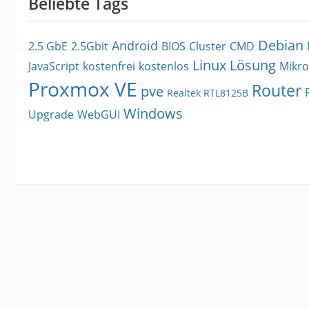
Beliebte Tags
Debian
Android
2.5 GbE
2.5Gbit
BIOS
Cluster
CMD
Linux
Lösung
JavaScript
kostenfrei
kostenlos
Mikro
Proxmox VE
Router
pve
Realtek RTL8125B
Windows
Upgrade
WebGUI