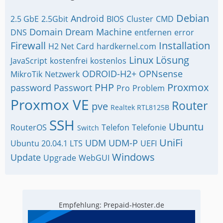
Debian
Android
2.5 GbE
2.5Gbit
BIOS
Cluster
CMD
Domain
Dream Machine
DNS
entfernen
error
Firewall
Installation
H2 Net Card
hardkernel.com
Linux
Lösung
JavaScript
kostenfrei
kostenlos
ODROID-H2+
OPNsense
MikroTik
Netzwerk
PHP
Proxmox
password
Passwort
Pro
Problem
Proxmox VE
Router
pve
Realtek RTL8125B
SSH
Ubuntu
RouterOS
Telefon
Telefonie
Switch
UniFi
UDM
UDM-P
Ubuntu 20.04.1 LTS
UEFI
Windows
Update
Upgrade
WebGUI
Empfehlung: Prepaid-Hoster.de