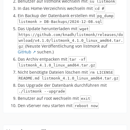
Benutzer auf listmonk wechseln mit
su listmonk
In das Home-Verzeichnis wechseln mit
cd #
Ein Backup der Datenbank erstellen mit
pg_dump
listmonk > DB-Backups/2024-12-08.sql
Das Update herunterladen mit
wget
https://github.com/knadh/listmonk/releases/do
wnload/v4.1.0/listmonk_4.1.0_linux_amd64.tar.
(Neuste Veröffentlichung von listmonk auf
gz
GitHub
suchen.)
Das Archiv entpacken mit
tar -xf
listmonk_4.1.0_linux_amd64.tar.gz
Nicht benötigte Dateien löschen mit
rm LICENSE
README.md listmonk_4.1.0_linux_amd64.tar.gz
Das Upgrade der Datenbank durchführen mit
./listmonk --upgrade
Benutzer auf root wechseln mit
exit
Den vServer neu starten mit
reboot now