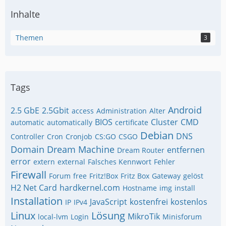
Inhalte
Themen
3
Tags
Android
2.5 GbE
2.5Gbit
access
Administration
Alter
BIOS
Cluster
CMD
automatic
automatically
certificate
Debian
DNS
Controller
Cron
Cronjob
CS:GO
CSGO
Domain
Dream Machine
entfernen
Dream Router
error
extern
external
Falsches Kennwort
Fehler
Firewall
Forum
free
Fritz!Box
Fritz Box
Gateway
gelöst
H2 Net Card
hardkernel.com
Hostname
img
install
Installation
JavaScript
kostenfrei
kostenlos
IP
IPv4
Linux
Lösung
MikroTik
local-lvm
Login
Minisforum