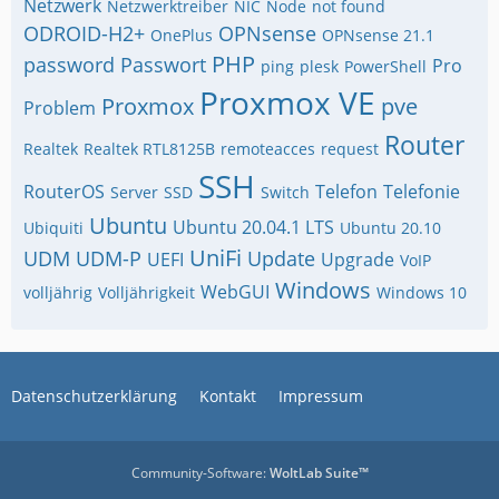
Netzwerk
Netzwerktreiber
NIC
Node
not found
ODROID-H2+
OPNsense
OnePlus
OPNsense 21.1
PHP
password
Passwort
Pro
ping
plesk
PowerShell
Proxmox VE
Proxmox
pve
Problem
Router
Realtek
Realtek RTL8125B
remoteacces
request
SSH
RouterOS
Telefon
Telefonie
Server
SSD
Switch
Ubuntu
Ubuntu 20.04.1 LTS
Ubiquiti
Ubuntu 20.10
UniFi
UDM
UDM-P
Update
UEFI
Upgrade
VoIP
Windows
WebGUI
volljährig
Volljährigkeit
Windows 10
Datenschutzerklärung
Kontakt
Impressum
Community-Software:
WoltLab Suite™