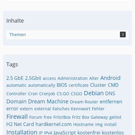
Inhalte
Themen
3
Tags
Android
2.5 GbE
2.5Gbit
access
Administration
Alter
BIOS
Cluster
CMD
automatic
automatically
certificate
Debian
DNS
Controller
Cron
Cronjob
CS:GO
CSGO
Domain
Dream Machine
entfernen
Dream Router
error
extern
external
Falsches Kennwort
Fehler
Firewall
Forum
free
Fritz!Box
Fritz Box
Gateway
gelöst
H2 Net Card
hardkernel.com
Hostname
img
install
Installation
JavaScript
kostenfrei
kostenlos
IP
IPv4