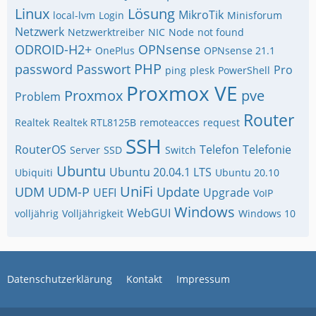
Linux
Lösung
MikroTik
local-lvm
Login
Minisforum
Netzwerk
Netzwerktreiber
NIC
Node
not found
ODROID-H2+
OPNsense
OnePlus
OPNsense 21.1
PHP
password
Passwort
Pro
ping
plesk
PowerShell
Proxmox VE
Proxmox
pve
Problem
Router
Realtek
Realtek RTL8125B
remoteacces
request
SSH
RouterOS
Telefon
Telefonie
Server
SSD
Switch
Ubuntu
Ubuntu 20.04.1 LTS
Ubiquiti
Ubuntu 20.10
UniFi
UDM
UDM-P
Update
UEFI
Upgrade
VoIP
Windows
WebGUI
volljährig
Volljährigkeit
Windows 10
Datenschutzerklärung
Kontakt
Impressum