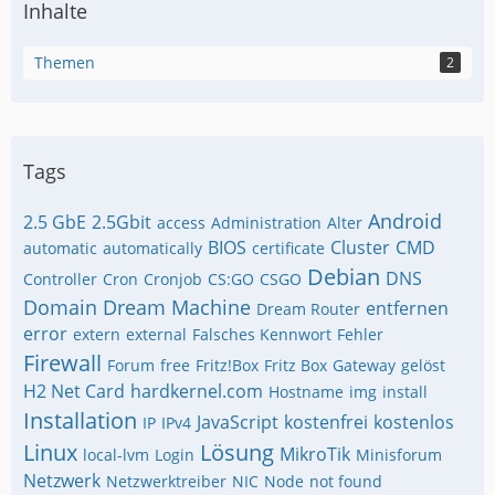
Inhalte
Themen
2
Tags
Android
2.5 GbE
2.5Gbit
access
Administration
Alter
BIOS
Cluster
CMD
automatic
automatically
certificate
Debian
DNS
Controller
Cron
Cronjob
CS:GO
CSGO
Domain
Dream Machine
entfernen
Dream Router
error
extern
external
Falsches Kennwort
Fehler
Firewall
Forum
free
Fritz!Box
Fritz Box
Gateway
gelöst
H2 Net Card
hardkernel.com
Hostname
img
install
Installation
JavaScript
kostenfrei
kostenlos
IP
IPv4
Linux
Lösung
MikroTik
local-lvm
Login
Minisforum
Netzwerk
Netzwerktreiber
NIC
Node
not found