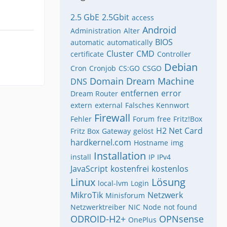
2.5 GbE
2.5Gbit
access
Android
Administration
Alter
BIOS
automatic
automatically
Cluster
CMD
certificate
Controller
Debian
Cron
Cronjob
CS:GO
CSGO
Domain
Dream Machine
DNS
entfernen
error
Dream Router
extern
external
Falsches Kennwort
Firewall
Fehler
Forum
free
Fritz!Box
H2 Net Card
Fritz Box
Gateway
gelöst
hardkernel.com
Hostname
img
Installation
install
IP
IPv4
JavaScript
kostenfrei
kostenlos
Linux
Lösung
local-lvm
Login
MikroTik
Netzwerk
Minisforum
Netzwerktreiber
NIC
Node
not found
ODROID-H2+
OPNsense
OnePlus