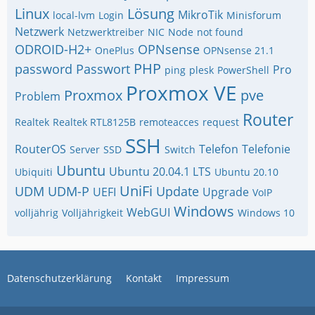
Linux
Lösung
MikroTik
local-lvm
Login
Minisforum
Netzwerk
Netzwerktreiber
NIC
Node
not found
ODROID-H2+
OPNsense
OnePlus
OPNsense 21.1
PHP
password
Passwort
Pro
ping
plesk
PowerShell
Proxmox VE
Proxmox
pve
Problem
Router
Realtek
Realtek RTL8125B
remoteacces
request
SSH
RouterOS
Telefon
Telefonie
Server
SSD
Switch
Ubuntu
Ubuntu 20.04.1 LTS
Ubiquiti
Ubuntu 20.10
UniFi
UDM
UDM-P
Update
UEFI
Upgrade
VoIP
Windows
WebGUI
volljährig
Volljährigkeit
Windows 10
Datenschutzerklärung
Kontakt
Impressum