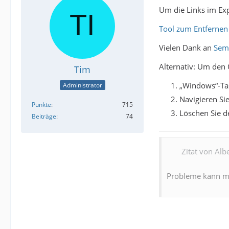
Um die Links im Exp
Tool zum Entfernen
Vielen Dank an
Sem
Alternativ: Um den
Tim
„Windows“-Tas
Administrator
Navigieren S
Punkte
715
Löschen Sie d
Beiträge
74
Zitat von Albe
Probleme kann ma