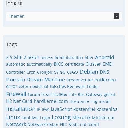
Inhalte
Themen
2
Tags
Android
2.5 GbE
2.5Gbit
access
Administration
Alter
BIOS
Cluster
CMD
automatic
automatically
certificate
Debian
DNS
Controller
Cron
Cronjob
CS:GO
CSGO
Domain
Dream Machine
entfernen
Dream Router
error
extern
external
Falsches Kennwort
Fehler
Firewall
Forum
free
Fritz!Box
Fritz Box
Gateway
gelöst
H2 Net Card
hardkernel.com
Hostname
img
install
Installation
JavaScript
kostenfrei
kostenlos
IP
IPv4
Linux
Lösung
MikroTik
local-lvm
Login
Minisforum
Netzwerk
Netzwerktreiber
NIC
Node
not found