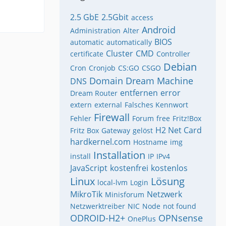
2.5 GbE
2.5Gbit
access
Android
Administration
Alter
BIOS
automatic
automatically
Cluster
CMD
certificate
Controller
Debian
Cron
Cronjob
CS:GO
CSGO
Domain
Dream Machine
DNS
entfernen
error
Dream Router
extern
external
Falsches Kennwort
Firewall
Fehler
Forum
free
Fritz!Box
H2 Net Card
Fritz Box
Gateway
gelöst
hardkernel.com
Hostname
img
Installation
install
IP
IPv4
JavaScript
kostenfrei
kostenlos
Linux
Lösung
local-lvm
Login
MikroTik
Netzwerk
Minisforum
Netzwerktreiber
NIC
Node
not found
ODROID-H2+
OPNsense
OnePlus