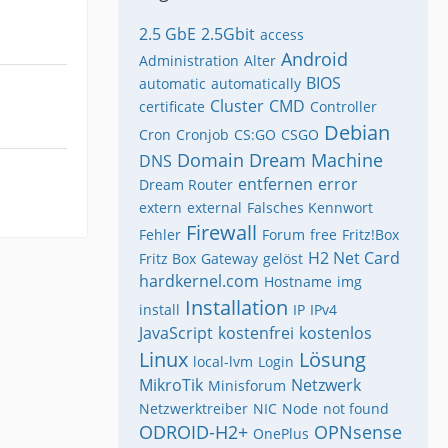
2.5 GbE
2.5Gbit
access
Android
Administration
Alter
BIOS
automatic
automatically
Cluster
CMD
certificate
Controller
Debian
Cron
Cronjob
CS:GO
CSGO
Domain
Dream Machine
DNS
entfernen
error
Dream Router
extern
external
Falsches Kennwort
Firewall
Fehler
Forum
free
Fritz!Box
H2 Net Card
Fritz Box
Gateway
gelöst
hardkernel.com
Hostname
img
Installation
install
IP
IPv4
JavaScript
kostenfrei
kostenlos
Linux
Lösung
local-lvm
Login
MikroTik
Netzwerk
Minisforum
Netzwerktreiber
NIC
Node
not found
ODROID-H2+
OPNsense
OnePlus