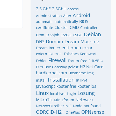
2.5 GbE
2.5Gbit
access
Android
Administration
Alter
BIOS
automatic
automatically
Cluster
CMD
certificate
Controller
Debian
Cron
Cronjob
CS:GO
CSGO
Domain
Dream Machine
DNS
entfernen
error
Dream Router
extern
external
Falsches Kennwort
Firewall
Fehler
Forum
free
Fritz!Box
H2 Net Card
Fritz Box
Gateway
gelöst
hardkernel.com
Hostname
img
Installation
install
IP
IPv4
JavaScript
kostenfrei
kostenlos
Linux
Lösung
local-lvm
Login
MikroTik
Netzwerk
Minisforum
Netzwerktreiber
NIC
Node
not found
ODROID-H2+
OPNsense
OnePlus