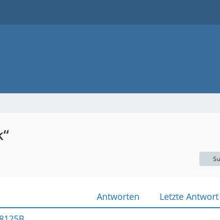
k“
Su
Antworten
Letzte Antwort
L8125B