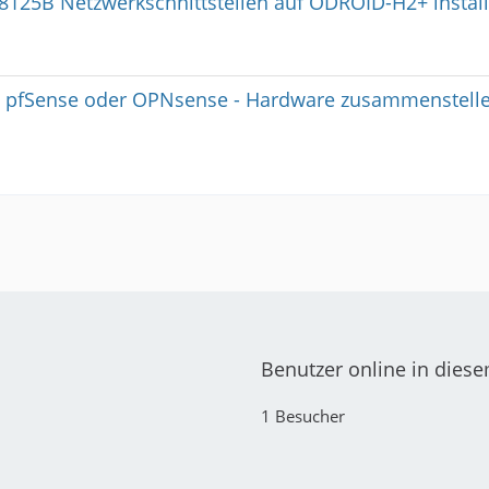
8125B Netzwerkschnittstellen auf ODROID-H2+ install
t pfSense oder OPNsense - Hardware zusammenstell
Benutzer online in dies
1 Besucher