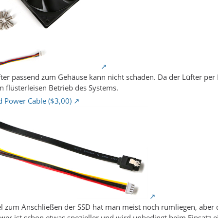
üfter passend zum Gehäuse kann nicht schaden. Da der Lüfter per
n flüsterleisen Betrieb des Systems.
 Power Cable ($3,00)
l zum Anschließen der SSD hat man meist noch rumliegen, aber d
wer ist schon etwas spezieller und wird unbedingt beim Einsatz e