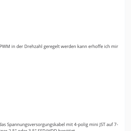
 PWM in der Drehzahl geregelt werden kann erhoffe ich mir
as Spannungsversorgungskabel mit 4-polig mini JST auf 7-
iner 2,5" oder 3,5" SSD/HDD benötigt.