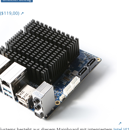
($119,00)
Systems besteht aus diesem Mainboard mit integriertem
Intel J4