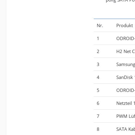
Nr.
Produkt
1
ODROID
2
H2 Net C
3
Samsun
4
SanDisk
5
ODROID-
6
Netzteil
7
PWM Lüf
8
SATA Ka