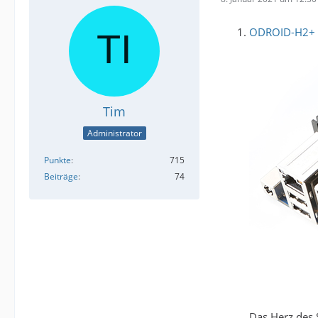
ODROID-H2+ 
Tim
Administrator
Punkte
715
Beiträge
74
Das Herz des 