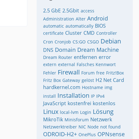
2.5 GbE
2.5Gbit
access
Android
Administration
Alter
BIOS
automatic
automatically
Cluster
CMD
certificate
Controller
Debian
Cron
Cronjob
CS:GO
CSGO
Domain
Dream Machine
DNS
entfernen
error
Dream Router
extern
external
Falsches Kennwort
Firewall
Fehler
Forum
free
Fritz!Box
H2 Net Card
Fritz Box
Gateway
gelöst
hardkernel.com
Hostname
img
Installation
install
IP
IPv4
JavaScript
kostenfrei
kostenlos
Linux
Lösung
local-lvm
Login
MikroTik
Netzwerk
Minisforum
Netzwerktreiber
NIC
Node
not found
ODROID-H2+
OPNsense
OnePlus