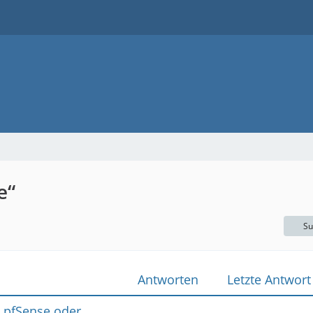
e“
Su
Antworten
Letzte Antwort
 pfSense oder