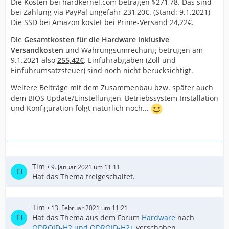
Die Kosten bei hardkernel.com betragen $271,78. Das sind
bei Zahlung via PayPal ungefähr 231,20€. (Stand: 9.1.2021)
Die SSD bei Amazon kostet bei Prime-Versand 24,22€.
Die
Gesamtkosten für die Hardware inklusive
Versandkosten
und Währungsumrechung betrugen am
9.1.2021 also
255,42€
. Einfuhrabgaben (Zoll und
Einfuhrumsatzsteuer) sind noch nicht berücksichtigt.
Weitere Beiträge mit dem Zusammenbau bzw. später auch
dem BIOS Update/Einstellungen, Betriebssystem-Installation
und Konfiguration folgt natürlich noch...
Tim
9. Januar 2021 um 11:11
Hat das Thema freigeschaltet.
Tim
13. Februar 2021 um 11:21
Hat das Thema aus dem Forum
Hardware
nach
ODROID-H2 und ODROID-H2+
verschoben.