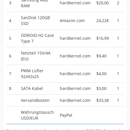
3
hardkernel.com
$20,00
2
RAM
SanDisk 120GB
4
Amazon.com
24,22€
1
SSD
ODROID-H2 Case
5
hardkernel.com
$16,99
1
Type 7
Netzteil 15V/4A
6
hardkernel.com
$9,40
1
(EU)
PWM Lüfter
7
hardkernel.com
$4,00
1
92x92x25
8
SATA Kabel
hardkernel.com
$3,00
1
Versandkosten
hardkernel.com
$33,38
1
Währungstausch
PayPal
USD/EUR