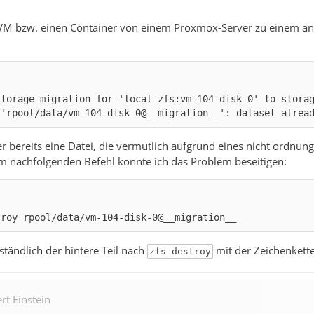
VM bzw. einen Container von einem Proxmox-Server zu einem and
storage migration for 'local-zfs:vm-104-disk-0' to stora
 'rpool/data/vm-104-disk-0@__migration__': dataset alrea
hier bereits eine Datei, die vermutlich aufgrund eines nicht or
em nachfolgenden Befehl konnte ich das Problem beseitigen:
troy rpool/data/vm-104-disk-0@__migration__
ständlich der hintere Teil nach
mit der Zeichenkett
zfs destroy
rt Einstein