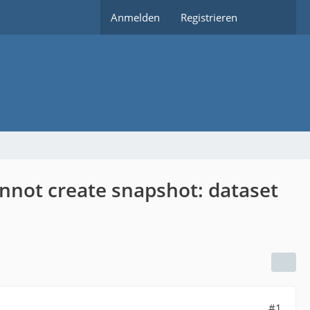
Anmelden
Registrieren
annot create snapshot: dataset
#1