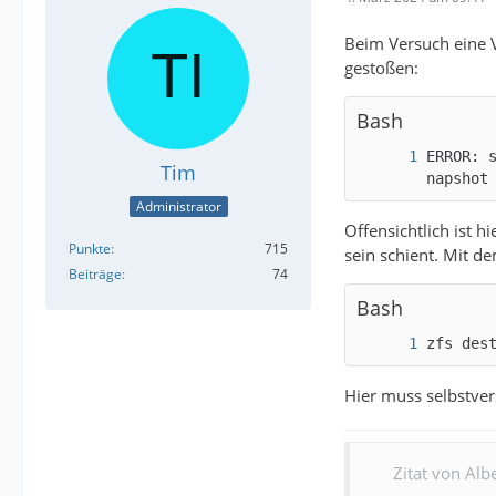
Beim Versuch eine 
gestoßen:
Bash
ERROR: 
Tim
napshot
Administrator
Offensichtlich ist 
Punkte
715
sein schient. Mit d
Beiträge
74
Bash
zfs des
Hier muss selbstver
Zitat von Albe