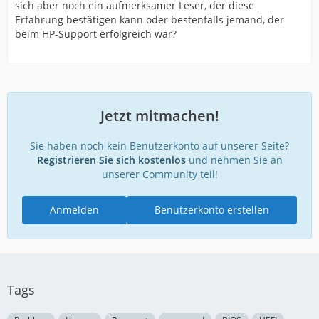
sich aber noch ein aufmerksamer Leser, der diese
bitte Folgendes: – ob die UUID richtig ist, – ob der USB-
Erfahrung bestätigen kann oder bestenfalls jemand, der
Stick auf FAT32 formatiert ist, – ob Sie den USB 2.0-Port
beim HP-Support erfolgreich war?
und nicht USB 3.0-Port verwenden (falls die beiden
Versionen vorhanden sind), – probieren Sie bitte
verschiedene USB-Pendrives aus. – im BIOS sollten das
Datum und die Uhrzeit aktualisiert werden (In
Alternativ können Sie HP_TOOL Partition verwenden.
Betriebsystem)
Falls es keine HP_ Tools Partition gibt, kann man diese
Jetzt mitmachen!
erstellen. Sehen Sie bitte den folgenden Link:
http://www8.hp.com/de/de/campaign…t/pc-
Sie haben noch kein Benutzerkonto auf unserer Seite?
diags.html
Registrieren Sie sich kostenlos
und nehmen Sie an
unserer Community teil!
Anmelden
Benutzerkonto erstellen
Tags