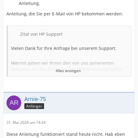
Anleitung.
Anleitung, die Sie per E-Mail von HP bekommen werden:
Zitat von HP Support
Vielen Dank für Ihre Anfrage bei unserem Support.
Hiermit geben wir Ihnen den von uns generierten
Schlüssel an, der Ihnen bei der Problemlösung helfen
Alles anzeigen
sollte. Sie finden die Datei im Anhang. Diese Datei wird
anhand der Seriennummer und der UUID erstellt.
Hinweis: Diese Datei ist nur für die nächsten 7 Tage
aktiv. Bitte folgen Sie den nachstehenden Anweisungen.
Arnie-75
Bitte stellen Sie sicher, dass das USB-Medium auf FAT32
Anfänger
formatiert ist. 1) Speichern Sie bitte die Datei
„nnnnnnnnnn-SMC.bin“ auf einem USB-Stick und
ändern die Bezeichnung auf „SMC.bin“ (ACHTUNG! Der
31. Mai 2024 um 14:24
Stick soll nicht größer als 2 GB sein, Sie können noch mit
USB bis 16GB probieren, aber es funktioniert nicht
Diese Anleitung funktioniert stand heute nicht. Hab eben