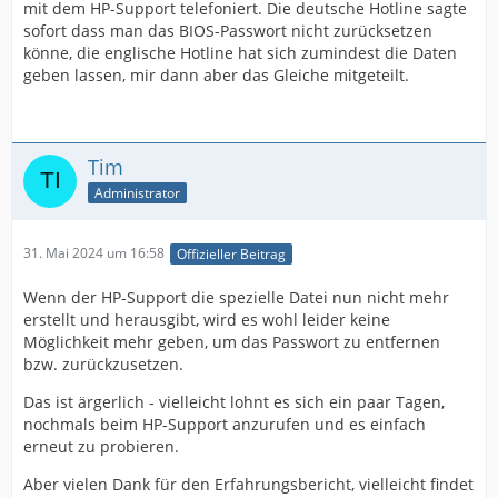
immer) und stecken Sie bitte diesen Stick in den USB-
mit dem HP-Support telefoniert. Die deutsche Hotline sagte
2) Schalten Sie bitte das Gerät aus.
Anschluss am Notebook herein (alternativ können Sie
sofort dass man das BIOS-Passwort nicht zurücksetzen
auch die Datei auf der Partition D: HP_TOOLS direkt
könne, die englische Hotline hat sich zumindest die Daten
3) Drücken Sie bitte gleichzeitig die Tasten „Windows“ +
speichern).
geben lassen, mir dann aber das Gleiche mitgeteilt.
„Pfeil nach oben” + „Pfeil nach unten“ und schalten das
Notebook ein – DABEI DIE DREI TASTEN GEDRÜCKT
HALTEN!!! (⊞ Win + ↑+ ↓“ Tastenkombination länger
drücken musste)
Tim
Administrator
4) Sobald die Powerknopf gedrückt, die Tasten loslassen
und sofort F10-Taste(mehrmahls, so schnel wie möglich)
drücken, um ins BIOS zu gelangen, es wird jetzt die
31. Mai 2024 um 16:58
Offizieller Beitrag
Meldung „SMC Command erfolgreich ausgeführt“ mit
Wenn der HP-Support die spezielle Datei nun nicht mehr
den Systemangaben angezeigt
erstellt und herausgibt, wird es wohl leider keine
Möglichkeit mehr geben, um das Passwort zu entfernen
5) Im BIOS wählen Sie bitte die Option “Reset BIOS
bzw. zurückzusetzen.
security to factory defaults”, die sich gleich in der ersten
Registerkarte „File“ befindet und so setzen Sie die
Das ist ärgerlich - vielleicht lohnt es sich ein paar Tagen,
Sicherheitseinstellungen zurück. die sich in der zweiten
nochmals beim HP-Support anzurufen und es einfach
Registerkarte „Security“ befindet und setzen Sie die
erneut zu probieren.
Sicherheitseinstellungen zurück. Bitte nochmal F10
Aber vielen Dank für den Erfahrungsbericht, vielleicht findet
Taste drücker.
Falls die Prozedur fehlgeschlagen wird, überprüfen Sie