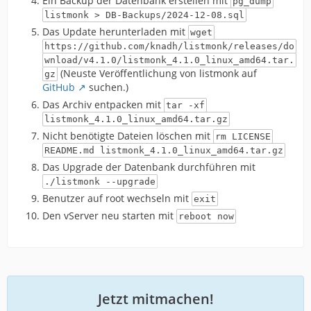
Ein Backup der Datenbank erstellen mit
pg_dump
listmonk > DB-Backups/2024-12-08.sql
Das Update herunterladen mit
wget
https://github.com/knadh/listmonk/releases/do
wnload/v4.1.0/listmonk_4.1.0_linux_amd64.tar.
(Neuste Veröffentlichung von listmonk auf
gz
GitHub
suchen.)
Das Archiv entpacken mit
tar -xf
listmonk_4.1.0_linux_amd64.tar.gz
Nicht benötigte Dateien löschen mit
rm LICENSE
README.md listmonk_4.1.0_linux_amd64.tar.gz
Das Upgrade der Datenbank durchführen mit
./listmonk --upgrade
Benutzer auf root wechseln mit
exit
Den vServer neu starten mit
reboot now
Jetzt mitmachen!