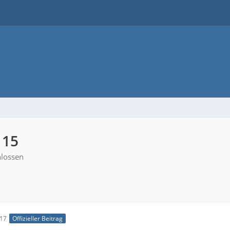
 15
lossen
:17
Offizieller Beitrag