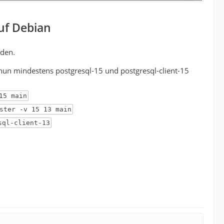
uf Debian
nden.
 nun mindestens postgresql-15 und postgresql-client-15
15 main
ster -v 15 13 main
sql-client-13