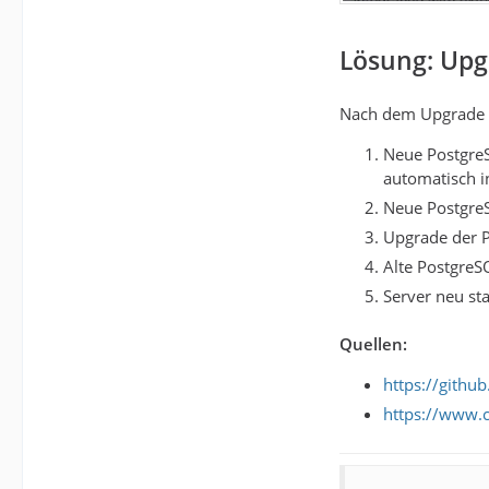
Lösung: Upg
Nach dem Upgrade v
Neue PostgreS
automatisch in
Neue PostgreS
Upgrade der P
Alte PostgreS
Server neu st
Quellen:
https://githu
https://www.