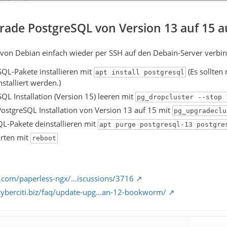
rade PostgreSQL von Version 13 auf 15 a
on Debian einfach wieder per SSH auf den Debain-Server verbi
QL-Pakete installieren mit
(Es sollten
apt install postgresql
stalliert werden.)
QL Installation (Version 15) leeren mit
pg_dropcluster --stop 
ostgreSQL Installation von Version 13 auf 15 mit
pg_upgradeclu
QL-Pakete deinstallieren mit
apt purge postgresql-13 postgre
arten mit
reboot
b.com/paperless-ngx/…iscussions/3716
cyberciti.biz/faq/update-upg…an-12-bookworm/