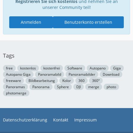
Registrieren Sie sich kostenlos
und nehmen Sie an
unserer Community teil!
Anmelden
Benutzerkonto erstellen
Tags
free
kostenlos
kostenfrei
Software
Autopano
Giga
Autopano Giga
Panoramabild
Panoramabilder
Download
freeware
Bildbearbeitung
Kolor
360
360°
Panoramas
Panorama
Sphere
DJI
merge
photo
photomerge
Datenschutzerklärung
Kontakt
Impressum