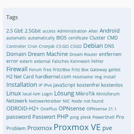
Tags
Android
2.5 GbE
2.5Gbit
access
Administration
Alter
BIOS
Cluster
CMD
automatic
automatically
certificate
Debian
DNS
Controller
Cron
Cronjob
CS:GO
CSGO
Domain
Dream Machine
entfernen
Dream Router
error
extern
external
Falsches Kennwort
Fehler
Firewall
Forum
free
Fritz!Box
Fritz Box
Gateway
gelöst
H2 Net Card
hardkernel.com
Hostname
img
install
Installation
JavaScript
kostenfrei
kostenlos
IP
IPv4
Linux
Lösung
MikroTik
local-lvm
Login
Minisforum
Netzwerk
Netzwerktreiber
NIC
Node
not found
ODROID-H2+
OPNsense
OnePlus
OPNsense 21.1
PHP
password
Passwort
Pro
ping
plesk
PowerShell
Proxmox VE
Proxmox
pve
Problem